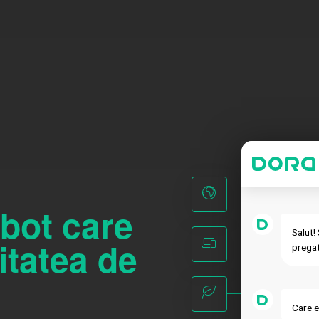
bot care
Salut!
itatea de
pregati
Care e